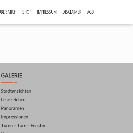
ÜBER MICH
SHOP
IMPRESSUM
DISCLAIMER
AGB
GALERIE
Stadtansichten
Lesezeichen
Panoramen
Impressionen
Türen – Tore – Fenster