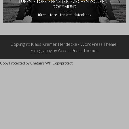
TÜREN > TORE > FENSTER > ZECHEN ZOLLERN >
DORTMUND
türen - tore - fenster
,
datenbank
Copyright: Klaus Kremer, Herdecke
- WordPress Theme :
Fotography
by AccessPress Themes
Copy Protected by
Chetan
's
WP-Copyprotect
.